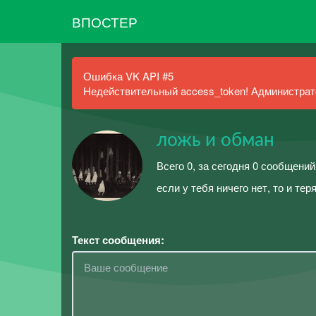
ВПОСТЕР
Ошибка VK API #5
Недействительный access_token! Администрато
ложь и обман
Всего 0, за сегодня 0 сообщений
если у тебя ничего нет, то и тер
Текст сообщения: