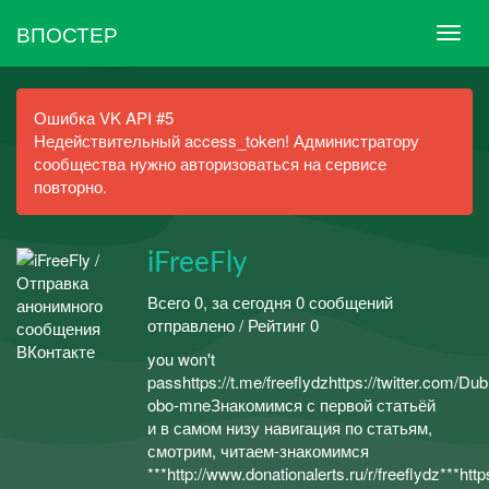
ВПОСТЕР
Ошибка VK API #5
Недействительный access_token! Администратору
сообщества нужно авторизоваться на сервисе
повторно.
iFreeFly
Всего 0, за сегодня 0 сообщений
отправлено / Рейтинг 0
you won't
passhttps://t.me/freeflydzhttps://twitter.com/Du
obo-mneЗнакомимся с первой статьёй
и в самом низу навигация по статьям,
смотрим, читаем-знакомимся
***http://www.donationalerts.ru/r/freeflydz***ht