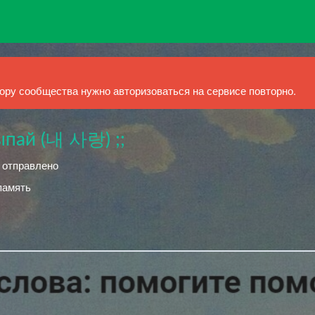
ру сообщества нужно авторизоваться на сервисе повторно.
ыпай (내 사랑) ;;
й отправлено
 память