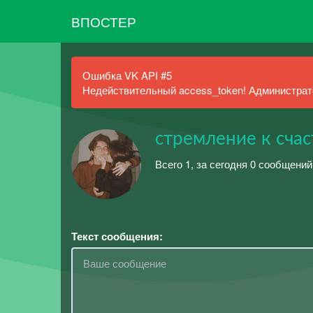
ВПОСТЕР
Ошибка VK API #5
Недействительный access_token! Администрато
стремление к сча
Всего 1, за сегодня 0 сообщений
Текст сообщения: