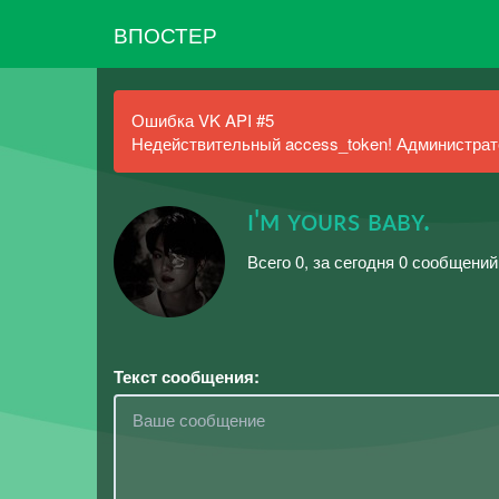
ВПОСТЕР
Ошибка VK API #5
Недействительный access_token! Администрато
ɪ'ᴍ ʏᴏᴜʀs ʙᴀʙʏ.
Всего 0, за сегодня 0 сообщений
Текст сообщения: