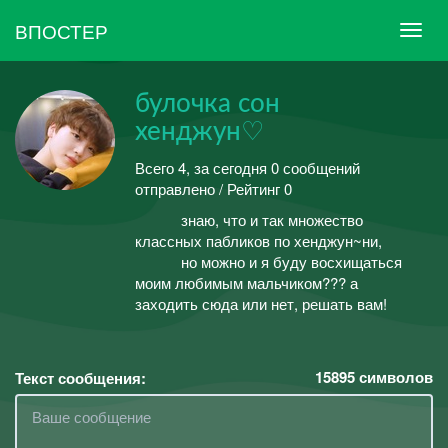
ВПОСТЕР
булочка сон
хенджун♡
Всего 4, за сегодня 0 сообщений
отправлено / Рейтинг 0
ᅠᅠᅠ знаю, что и так множество
классных пабликов по хенджун~ни,
ᅠᅠᅠ но можно и я буду восхищаться
моим любимым мальчиком??? а
заходить сюда или нет, решать вам!
15895
символов
Текст сообщения: