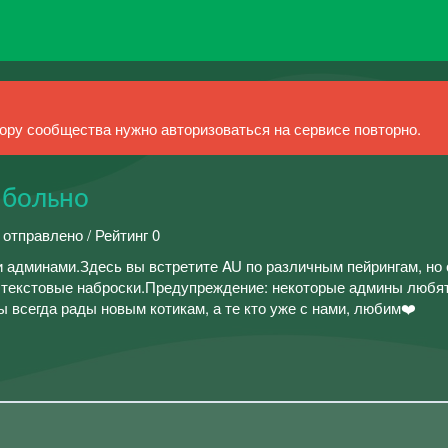
ру сообщества нужно авторизоваться на сервисе повторно.
 больно
 отправлено / Рейтинг 0
 админами.Здесь вы встретите AU по различным пейрингам, но
 текстовые наброски.Предупреждение: некоторые админы любят
 всегда рады новым котикам, а те кто уже с нами, любим❤️