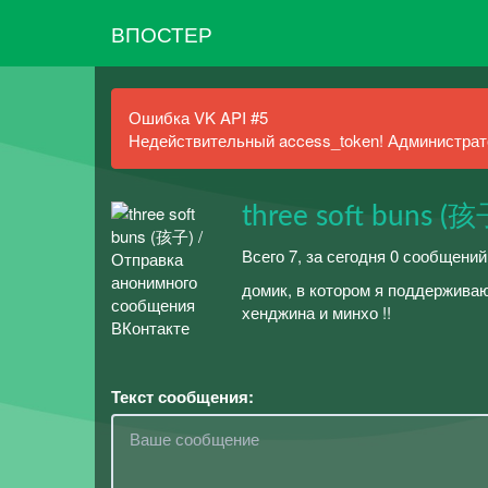
ВПОСТЕР
Ошибка VK API #5
Недействительный access_token! Администрато
three soft buns (孩
Всего 7, за сегодня 0 сообщений
домик, в котором я поддержива
хенджина и минхо !!
Текст сообщения: