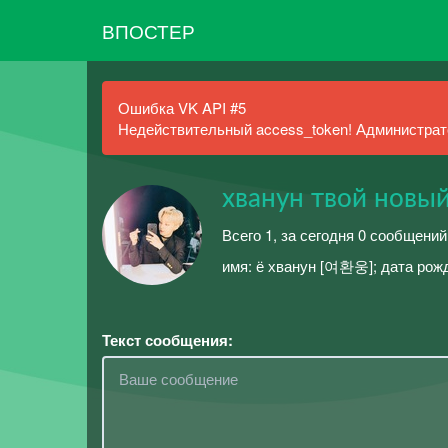
ВПОСТЕР
Ошибка VK API #5
Недействительный access_token! Администрато
хванун твой новый
Всего 1, за сегодня 0 сообщений
имя: ё хванун [여환웅]; дата рожд
Текст сообщения: