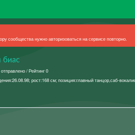
ру сообщества нужно авторизоваться на сервисе повторно.
 биас
 отправлено / Рейтинг 0
ения:26.08.98; рост:168 см; позиция:главный танцор,саб-вокали