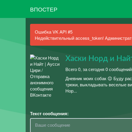
ВПОСТЕР
Ошибка VK API #5
Недействительный access_token! Администрато
Хаски Норд и Найт
Всего 0, за сегодня 0 сообщени
Дневник моих собак 😌 Буду ра
трюки, выкладывать веселые ви
Нор...
Текст сообщения: