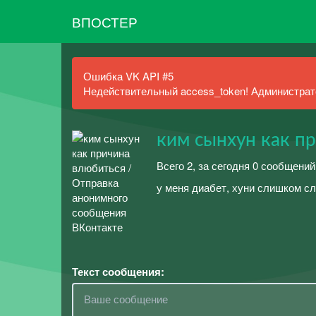
ВПОСТЕР
Ошибка VK API #5
Недействительный access_token! Администрато
ким сынхун как п
Всего 2, за сегодня 0 сообщений
у меня диабет, хуни слишком с
Текст сообщения: