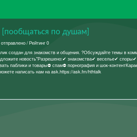
ks [пообщаться по душам]
 отправлено / Рейтинг 0
лик создан для знакомств и общения. ?Обсуждайте темы в ком
редложите новость"Разрешено:✔ знакомства✔ веселье✔ споры✔
ать паблики и товары⛔ спам⛔ порнография и шок-контентКара
жете написать нам на ask.https://ask.fm/hthtalk