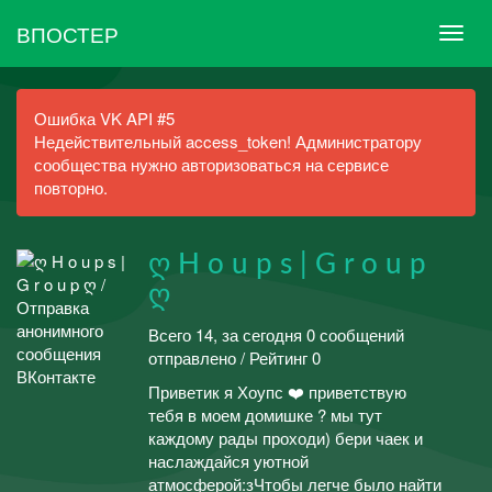
ВПОСТЕР
Ошибка VK API #5
Недействительный access_token! Администратору
сообщества нужно авторизоваться на сервисе
повторно.
ღ H o u p s | G r o u p
ღ
Всего 14, за сегодня 0 сообщений
отправлено / Рейтинг 0
Приветик я Хоупс ❤️ приветствую
тебя в моем домишке ? мы тут
каждому рады проходи) бери чаек и
наслаждайся уютной
атмосферой:зЧтобы легче было найти