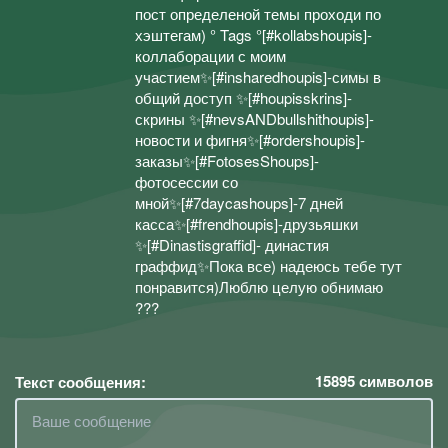
пост определеной темы проходи по
хэштегам) ° Tags °[#kollabshoupis]-
коллаборации с моим
участием✨[#insharedhoupis]-симы в
общий доступ ✨[#houpisskrins]-
скрины ✨[#nevsANDbullshithoupis]-
новости и фигня✨[#ordershoupis]-
заказы✨[#FotosesShoups]-
фотосессии со
мной✨[#7daycashoups]-7 дней
касса✨[#frendhoupis]-друзьяшки
✨[#Dinastisgraffid]- династия
граффид✨Пока все) надеюсь тебе тут
понравится)Люблю целую обнимаю
???
15895
символов
Текст сообщения: