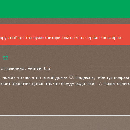
ру сообщества нужно авторизоваться на сервисе повторно.
s ✩
 отправлено / Рейтинг 0.5
асибо, что посетил_а мой домик ♡. Надеюсь, тебе тут понрави
любит бродячих деток, так что я буду рада тебе ♡. Пиши, если 