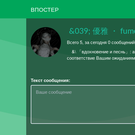
ВПОСТЕР
ㅤㅤㅤㅤ &039; 優雅 ・ fumé
Всего 5, за сегодня 0 сообщени
ㅤ ㅤㅤ ㅤㅤ ㅤㅤ &\ 「вдохновение и песнь」
соответствие Вашим ожиданиям ━
Текст сообщения: