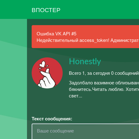
ВПОСТЕР
Ошибка VK API #5
Недействительный access_token! Администрато
Honestly
Всего 1, за сегодня 0 сообщени
Задолбало вазимное облизыван
бякнитесь.Читать люблю. Хотите
свет...
Текст сообщения: