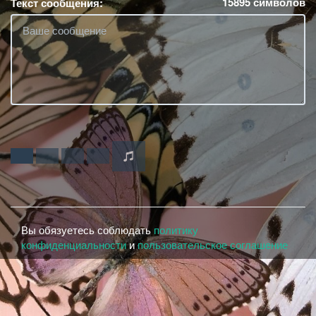
15895
символов
Текст сообщения:
Вы обязуетесь соблюдать
политику
конфиденциальности
и
пользовательское соглашение