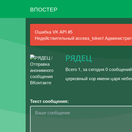
ВПОСТЕР
Ошибка VK API #5
Недействительный access_token! Администрато
РЯДЕЦ
Всего 1, за сегодня 0 сообщений
церковный хор имени царя небес
Текст сообщения: