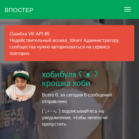
ВПОСТЕР
Ошибка VK API #5
Недействительный access_token! Администратору
сообщества нужно авторизоваться на сервисе
повторно.
хобибуля ʕ ᵔᴥᵔ ʔ
крошка хоби
Всего 0, за сегодня 0 сообщений
отправлено
(´｡• ᵕ •｡`) подписывайтесь на
уведомления, чтобы ничего не
пропустить.