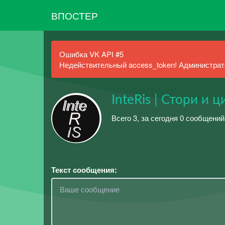
ВПОСТЕР
Ошибка VK API #5
Недействительный access_token! Администрато
InteRis | Стори и ц
Всего 3, за сегодня 0 сообщений
Текст сообщения: