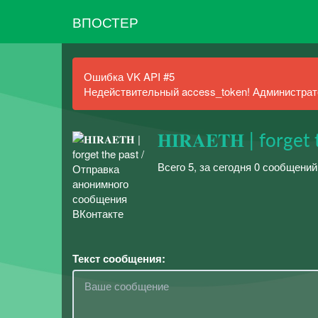
ВПОСТЕР
Ошибка VK API #5
Недействительный access_token! Администрато
𝐇𝐈𝐑𝐀𝐄𝐓𝐇 | forget
Всего 5, за сегодня 0 сообщени
Текст сообщения: