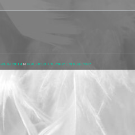
циальности
и
пользовательское соглашение