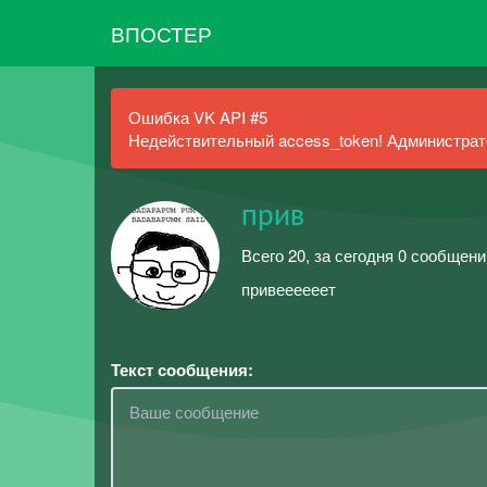
ВПОСТЕР
Ошибка VK API #5
Недействительный access_token! Администрато
прив
Всего 20, за сегодня 0 сообщени
привеееееет
Текст сообщения: