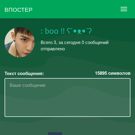
ВПОСТЕР
: boo !! ʕ´•ᴥ•`ʔ
Всего 3, за сегодня 0 сообщений
отправлено
15895
символов
Текст сообщения: