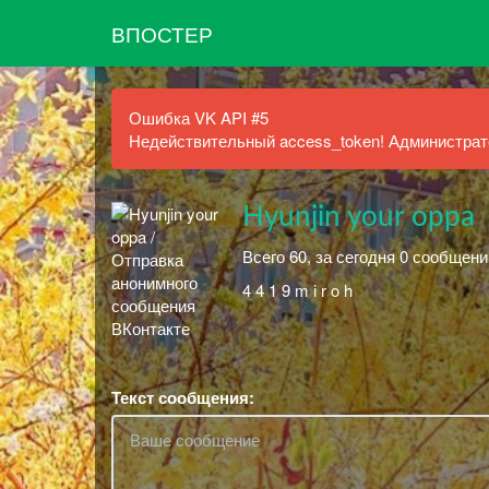
ВПОСТЕР
Ошибка VK API #5
Недействительный access_token! Администрато
Hyunjin your oppa
Всего 60, за сегодня 0 сообщени
4 4 1 9 m i r o h
Текст сообщения: