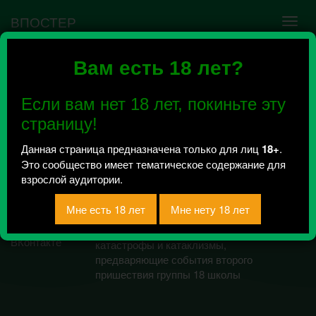
ВПОСТЕР
Вам есть 18 лет?
Ошибка VK API #5
Недействительный access_token! Администратору
Если вам нет 18 лет, покиньте эту
сообщества нужно авторизоваться на сервисе
повторно.
страницу!
Данная страница предназначена только для лиц
18+
.
Это сообщество имеет тематическое содержание для
18всадников
взрослой аудитории.
апокалипсиса
Библейские персонажи,
персонифицирующие собой
катастрофы и катаклизмы,
предваряющие события второго
пришествия группы 18 школы