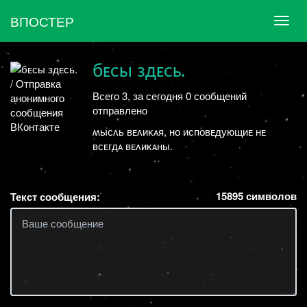
ВПОСТЕР
ㅤㅤбᴇᴄы здᴇᴄь.
Всего 3, за сегодня 0 сообщений
отправлено
ʍыᴄᴧь ʙᴇᴧиᴋᴀя, но иᴄᴨоʙᴇдующиᴇ нᴇ
ʙᴄᴇᴦдᴀ ʙᴇᴧиᴋᴀны.
15895
символов
Текст сообщения: