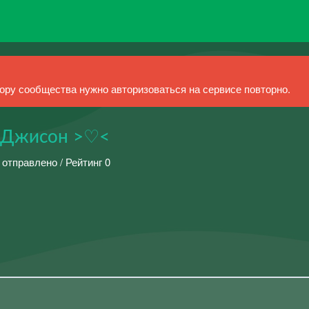
ру сообщества нужно авторизоваться на сервисе повторно.
 Джисон >♡<
 отправлено / Рейтинг 0