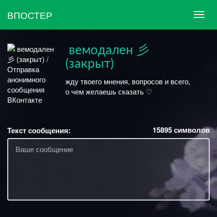
ВПОСТЕР
ㅤ вемодален 彡
(закрыт)
жду твоего мнения, вопросов и всего,
о чем желаешь сказать ♡
15895
символов
Текст сообщения: