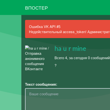
ВПОСТЕР
Ошибка VK API #5
Недействительный access_token! Администрато
ha u r mine
Всего 4, за сегодня 0 сообщений
?
Текст сообщения: