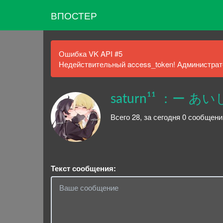
ВПОСТЕР
Ошибка VK API #5
Недействительный access_token! Администрато
saturn¹¹ ：ー 
Всего 28, за сегодня 0 сообщени
Текст сообщения: