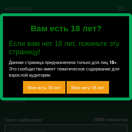
ВПОСТЕР
Вам есть 18 лет?
Ошибка VK API #5
Недействительный access_token! Администратору
Если вам нет 18 лет, покиньте эту
сообщества нужно авторизоваться на сервисе
повторно.
страницу!
Данная страница предназначена только для лиц
18+
.
Это сообщество имеет тематическое содержание для
Illusion of
взрослой аудитории.
Transparency
Всего 76, за сегодня 0 сообщений
отправлено / Рейтинг 0
15895
символов
Текст сообщения: