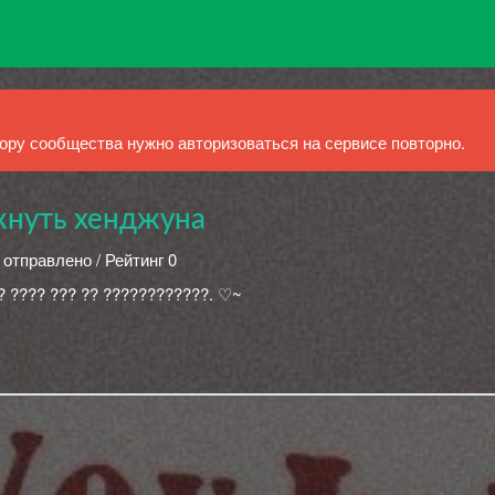
ру сообщества нужно авторизоваться на сервисе повторно.
кнуть хенджуна
 отправлено / Рейтинг 0
? ???? ??? ?? ????????????. ♡~