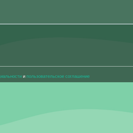
циальности
и
пользовательское соглашение