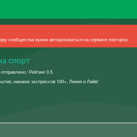
ру сообщества нужно авторизоваться на сервисе повторно.
на спорт
 отправлено / Рейтинг 0.5
тия, никаких экспрессов 100+. Линия и Лайв!