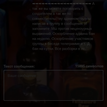
➡➡➡➡➡➡➡➡➡➡➡➡➡➡➡➡➡➡➡ А
так же вы можете поговорить с
создателем а так же по
совместительству админом группы
написав в группу в сообщения. И
запомните :Мы против нецензурных
выражений. Оскорбления админа бан
на неделю. Оскорбление участников
группы в беседе телеграмме и т. Д
бан на сутки. Все разборки в лс.
15895
символов
Текст сообщения: