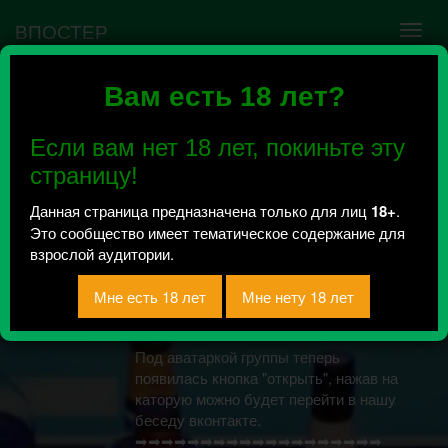
ВПОСТЕР
Вам есть 18 лет?
Ошибка VK API #5
Недействительный access_token! Администратору
Если вам нет 18 лет, покиньте эту
сообщества нужно авторизоваться на сервисе
повторно.
страницу!
Данная страница предназначена только для лиц
18+
.
Это сообщество имеет тематическое содержание для
Гуляй Гомель BY 18+
взрослой аудитории.
Всего 1, за сегодня 0 сообщений
отправлено / Рейтинг 0.5
Под аватаркой группы теперь
появилась кнопка "открыть", нажав на
каторую можно будет перейти в нашу
беседу вконтакте.
➡➡➡➡➡➡➡➡➡➡➡➡➡➡➡➡➡➡➡