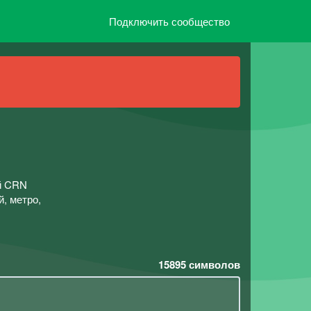
Подключить сообщество
ой CRN
й, метро,
15895
символов