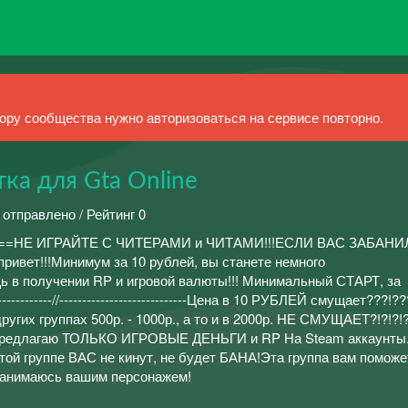
ру сообщества нужно авторизоваться на сервисе повторно.
ка для Gta Online
 отправлено / Рейтинг 0
==НЕ ИГРАЙТЕ С ЧИТЕРАМИ и ЧИТАМИ!!!ЕСЛИ ВАС ЗАБАНИ
вет!!!Минимум за 10 рублей, вы станете немного
ь в получении RP и игровой валюты!!! Минимальный СТАРТ, за
-----------//----------------------------Цена в 10 РУБЛЕЙ смущает???!??
ругих группах 500р. - 1000р., а то и в 2000р. НЕ СМУЩАЕТ?!?!?!?!?-
----------Предлагаю ТОЛЬКО ИГРОВЫЕ ДЕНЬГИ и RP На Steam аккаунты.---
-------В этой группе ВАС не кинут, не будет БАНА!Эта группа вам помож
занимаюсь вашим персонажем!