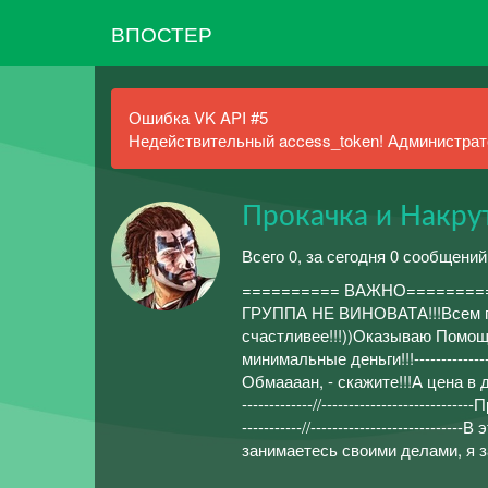
ВПОСТЕР
Ошибка VK API #5
Недействительный access_token! Администрато
Прокачка и Накрут
Всего 0, за сегодня 0 сообщений
========== ВАЖНО========
ГРУППА НЕ ВИНОВАТА!!!Всем при
счастливее!!!))Оказываю Помощ
минимальные деньги!!!--------------
Обмаааан, - скажите!!!А цена в д
-------------//------------------
-----------//---------------------
занимаетесь своими делами, я 