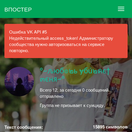
ВПОСТЕР
Ошибка VK API #5
Недействительный access_token! Администратору
сообщества нужно авторизоваться на сервисе
повторно.
°~ԉюб๏๒ь ɏбú๒คєϯ
๓єня~°
Всего 12, за сегодня 0 сообщений
отправлено
Группа не призывает к суициду.
15895
символов
Текст сообщения: