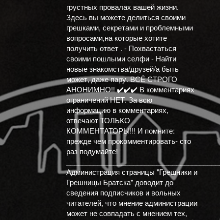
грустных провалах вашей жизни.
Здесь вы можете делиться своими
грешками, секретами и проблемными
вопросами,на которые хотите
получить ответ . - Похвастаться
своими пошлыми селфи - Найти
новые знакомства/друзей/а быть
может, даже пару. ВСЁ СТРОГО
АНОНИМНО!! ✔️✔️✔️ В комментариях
ограничений НЕТ. За всю
информацию в комментариях,
отвечают ТОЛЬКО
КОММЕНТАТОРЫ!!! И помните:
прежде чем прокомментировать- сто
раз подумайте!
_______________________________________
Администрация страницы "Грешники и
Грешницы Братска" доводит до
сведения подписчиков и вольных
читателей, что мнение администрации
может не совпадать с мнением тех,