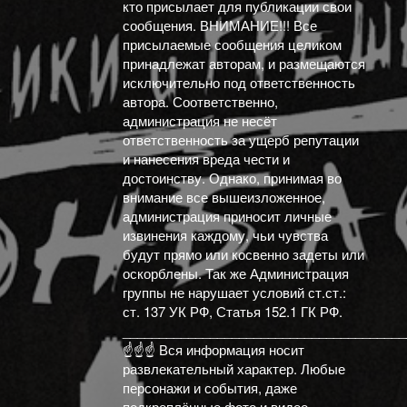
кто присылает для публикации свои
сообщения. ВНИМАНИЕ!!! Все
присылаемые сообщения целиком
принадлежат авторам, и размещаются
исключительно под ответственность
автора. Соответственно,
администрация не несёт
ответственность за ущерб репутации
и нанесения вреда чести и
достоинству. Однако, принимая во
внимание все вышеизложенное,
администрация приносит личные
извинения каждому, чьи чувства
будут прямо или косвенно задеты или
оскорблены. Так же Администрация
группы не нарушает условий ст.ст.:
ст. 137 УК РФ, Статья 152.1 ГК РФ.
_______________________________________
☝️☝️☝️ Вся информация носит
развлекательный характер. Любые
персонажи и события, даже
подкреплённые фото и видео