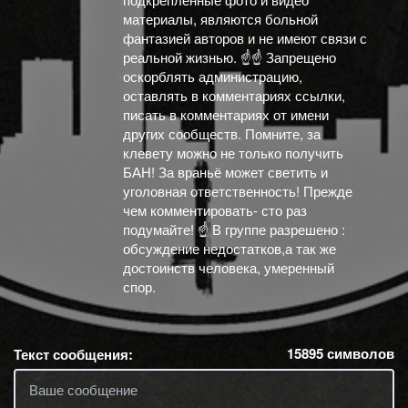
материалы, являются больной
фантазией авторов и не имеют связи с
реальной жизнью. ☝️☝️ Запрещено
оскорблять администрацию,
оставлять в комментариях ссылки,
писать в комментариях от имени
других сообществ. Помните, за
клевету можно не только получить
БАН! За враньё может светить и
уголовная ответственность! Прежде
чем комментировать- сто раз
подумайте! ☝️ В группе разрешено :
обсуждение недостатков,а так же
достоинств человека, умеренный
спор.
15895
символов
Текст сообщения: