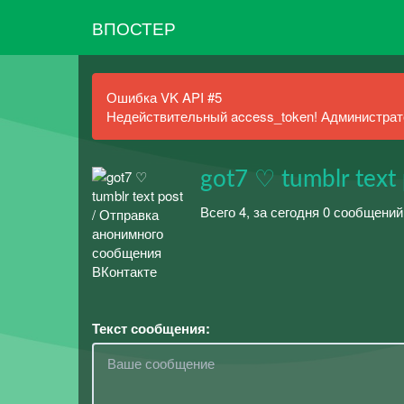
ВПОСТЕР
Ошибка VK API #5
Недействительный access_token! Администрато
got7 ♡ tumblr text
Всего 4, за сегодня 0 сообщений
Текст сообщения: