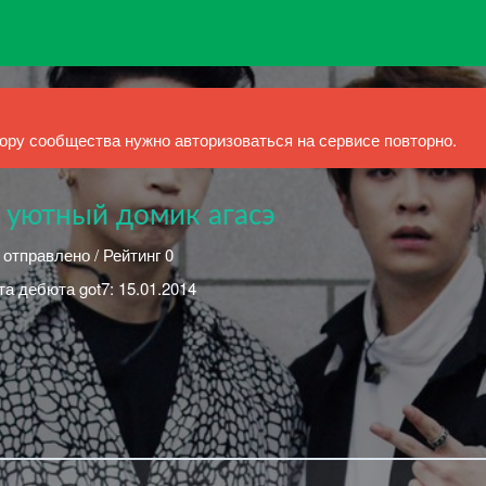
ру сообщества нужно авторизоваться на сервисе повторно.
| уютный домик агасэ
 отправлено / Рейтинг 0
та дебюта got7: 15.01.2014