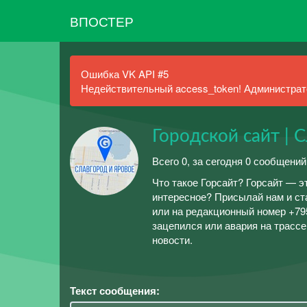
ВПОСТЕР
Ошибка VK API #5
Недействительный access_token! Администрато
Городской сайт | 
Всего 0, за сегодня 0 сообщений
Что такое Горсайт? Горсайт — э
интересное? Присылай нам и ст
или на редакционный номер +795
зацепился или авария на трассе
новости.
Текст сообщения: