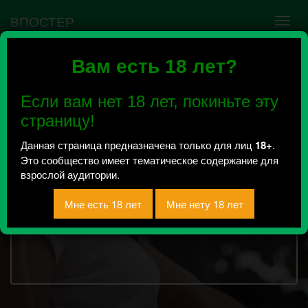
ВПОСТЕР
Вам есть 18 лет?
Город Грехов 18+
Всего 1, за сегодня 0 сообщений
Если вам нет 18 лет, покиньте эту
отправлено / Рейтинг 0.5
страницу!
Данная страница предназначена только для лиц
18+
.
Это сообщество имеет тематическое содержание для
взрослой аудитории.
15895
символов
Текст сообщения: