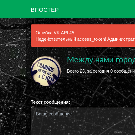
ВПОСТЕР
Ошибка VK API #5
Недействительный access_token! Администрато
Между нами гор
Всего 23, за сегодня 0 сообщен
Текст сообщения: