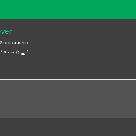
ever
ий отправлено
° ♥ • ➵ ✩ ◛ °