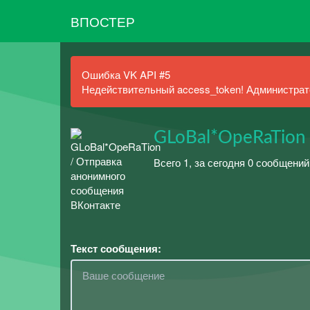
ВПОСТЕР
Ошибка VK API #5
Недействительный access_token! Администрато
GLoBal*OpeRaTion
Всего 1, за сегодня 0 сообщений
Текст сообщения: