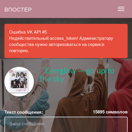
ВПОСТЕР
Ошибка VK API #5
Недействительный access_token! Администратору
сообщества нужно авторизоваться на сервисе
повторно.
` Everglow — go up to
the sky
15895
символов
Текст сообщения: