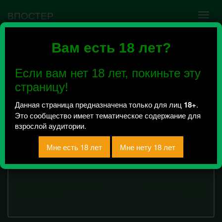
ВПОСТЕР
Вам есть 18 лет?
Гей знакомства
Красноярск
Если вам нет 18 лет, покиньте эту
Всего 2, за сегодня 0 сообщений
страницу!
отправлено / Рейтинг 1
Данная страница предназначена только для лиц
18+
.
гей знакомства
Это сообщество имеет тематическое содержание для
взрослой аудитории.
15895
символов
Текст сообщения: