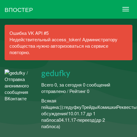
ВПОСТЕР
Ошибка VK API #5
Недействительный access_token! Администратору
сообщества нужно авторизоваться на сервисе
повторно.
gedufky
Всего 0, за сегодня 0 сообщений
отправлено / Рейтинг 0
Всякая
гейщина:)):гедуфкуТрейдыКомишкиРеквест
обсуждения!10.01.17 др 1
паблоса04.11.17-переезд(др 2
паблоса)