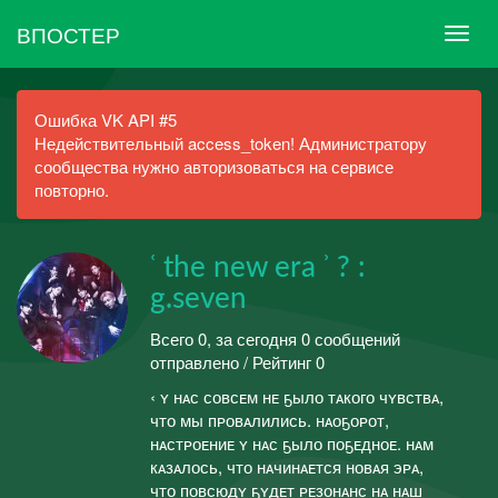
ВПОСТЕР
Ошибка VK API #5
Недействительный access_token! Администратору
сообщества нужно авторизоваться на сервисе
повторно.
ʿ the new era ʾ ? :
g.seven
Всего 0, за сегодня 0 сообщений
отправлено / Рейтинг 0
‹ ʏ нᴀс совсᴇм нᴇ ҕыло тᴀкого чʏвствᴀ,
что мы пᴘовᴀлились. нᴀоҕоᴘот,
нᴀстᴘоᴇниᴇ ʏ нᴀс ҕыло поҕᴇдноᴇ. нᴀм
кᴀзᴀлось, что нᴀчинᴀᴇтся новᴀя эᴘᴀ,
что повсюдʏ ҕʏдᴇт ᴘᴇзонᴀнс нᴀ нᴀш