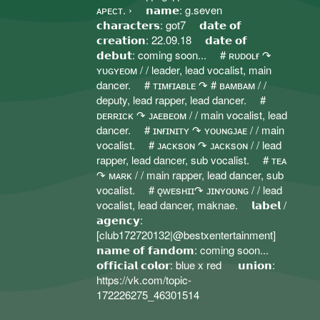
ᴀᴘᴇст. › 𝗻𝗮𝗺𝗲: g.seven
𝗰𝗵𝗮𝗿𝗮𝗰𝘁𝗲𝗿𝘀: got7 𝗱𝗮𝘁𝗲 𝗼𝗳
𝗰𝗿𝗲𝗮𝘁𝗶𝗼𝗻: 22.09.18 𝗱𝗮𝘁𝗲 𝗼𝗳
𝗱𝗲𝗯𝘂𝘁: coming soon... # ʀᴜᴅᴏʟғ ↷
ʏᴜɢʏᴇᴏᴍ / / leader, lead vocalist, main
dancer. # ᴛɪᴍғɪᴀʙʟᴇ ↷ # ʙᴀᴍʙᴀᴍ / /
deputy, lead rapper, lead dancer. #
ᴅᴇʀʀɪᴄᴋ ↷ ᴊᴀᴇʙᴇᴏᴍ / / main vocalist, lead
dancer. # ɪɴғɪɴɪᴛʏ ↷ ʏᴏᴜɴɢᴊᴀᴇ / / main
vocalist. # ᴊᴀᴄᴋsᴏɴ ↷ ᴊᴀᴄᴋsᴏɴ / / lead
rapper, lead dancer, sub vocalist. # ᴛᴇᴀ
↷ ᴍᴀʀᴋ / / main rapper, lead dancer, sub
vocalist. # ǫᴡᴇsʜɪɪ↷ ᴊɪɴʏᴏᴜɴɢ / / lead
vocalist, lead dancer, maknae. 𝗹𝗮𝗯𝗲𝗹 /
𝗮𝗴𝗲𝗻𝗰𝘆:
[club172720132|@bestxentertainment]
𝗻𝗮𝗺𝗲 𝗼𝗳 𝗳𝗮𝗻𝗱𝗼𝗺: coming soon...
𝗼𝗳𝗳𝗶𝗰𝗶𝗮𝗹 𝗰𝗼𝗹𝗼𝗿: blue x red 𝘂𝗻𝗶𝗼𝗻:
https://vk.com/topic-
172226275_46301514